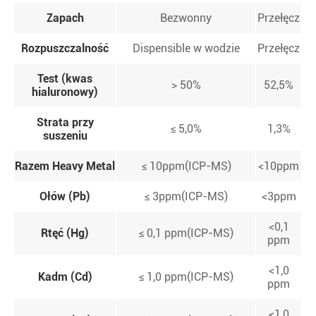
Zapach
Bezwonny
Przełęcz
Rozpuszczalność
Dispensible w wodzie
Przełęcz
Test (kwas
> 50%
52,5%
hialuronowy)
Strata przy
≤ 5,0%
1,3%
suszeniu
Razem Heavy Metal
≤ 10ppm(ICP-MS)
<10ppm
Ołów (Pb)
≤ 3ppm(ICP-MS)
<3ppm
<0,1
Rtęć (Hg)
≤ 0,1 ppm(ICP-MS)
ppm
<1,0
Kadm (Cd)
≤ 1,0 ppm(ICP-MS)
ppm
<1,0