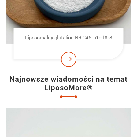
Liposomalna kwercetyna NR CAS. 117-39-5

Najnowsze wiadomości na temat
LiposoMore®