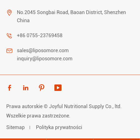

No.2045 Songbai Road, Baoan District, Shenzhen
China

+86 0755-23769458

sales@liposomore.com
inquiry@liposomore.com




Prawa autorskie ©
Joyful Nutritional Supply Co., ltd.
Wszelkie prawa zastrzeżone.
Sitemap
Polityka prywatności