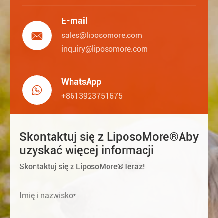
E-mail

sales@liposomore.com
inquiry@liposomore.com
WhatsApp

+8613923751675
Skontaktuj się z LiposoMore®Aby
uzyskać więcej informacji
Skontaktuj się z LiposoMore®Teraz!