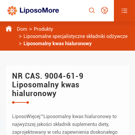




Dom
Produkty
Liposomalne specjalistyczne składniki odżywcze
Liposomalny kwas hialuronowy
NR CAS. 9004-61-9
Liposomalny kwas
hialuronowy
LiposoWięcej™Liposomalny kwas hialuronowy to
najwyższej jakości składnik suplementu diety,
zaprojektowany w celu zapewnienia doskonałego