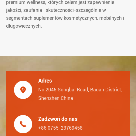
premium wellness, których celem jest zapewnienie
jakości, zaufania i skuteczności-szczególnie w
segmentach suplementów kosmetycznych, mobilnych i
długowiecznych.
Adres

No.2045 Songbai Road, Baoan District,
Shenzhen China
Zadzwoń do nas

+86 0755-23769458