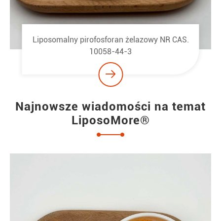
Liposomowy fosforan trójwapniowy NR CAS.
7758-87-4

Najnowsze wiadomości na temat
LiposoMore®