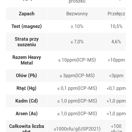
proszku
Zapach
Bezwonny
Przełęcz
Test (magnez)
≥ 10%
10,5%
Strata przy
≤ 7,0%
4,6%
suszeniu
Razem Heavy
≤ 10ppm(ICP-MS)
<10ppm
Metal
Ołów (Pb)
≤ 3ppm(ICP-MS)
<3ppm
Rtęć (Hg)
≤ 0,1 ppm(ICP-MS)
<0,1 ppm
Kadm (Cd)
≤ 1,0 ppm(ICP-MS)
<1,0 ppm
Arsen (As)
≤ 1,0 ppm(ICP-MS)
<1,0 ppm
Całkowita liczba
<100
≤1000cfu/g(USP2021)
płyt
cfu/g