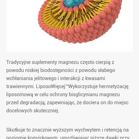
Tradycyjne suplementy magnezu często cierpią z
powodu niskiej biodostępności z powodu słabego
wchłaniania jelitowego i interakcji z kwasami
trawiennymi. LiposoWięcej™Wykorzystuje hermetyzację
liposomową w celu ochrony bisglicynianu magnezu
przed degradacją, zapewniając, że dociera on do miejsc
docelowych skuteczniej.
Skutkuje to znacznie wyższym wychwytem i retencją na
poziomie komórkowym, umożliwiając niższe dawki przy