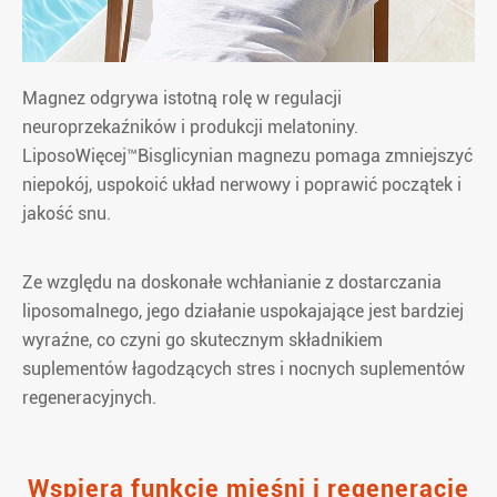
Magnez odgrywa istotną rolę w regulacji
neuroprzekaźników i produkcji melatoniny.
LiposoWięcej™Bisglicynian magnezu pomaga zmniejszyć
niepokój, uspokoić układ nerwowy i poprawić początek i
jakość snu.
Ze względu na doskonałe wchłanianie z dostarczania
liposomalnego, jego działanie uspokajające jest bardziej
wyraźne, co czyni go skutecznym składnikiem
suplementów łagodzących stres i nocnych suplementów
regeneracyjnych.
Wspiera funkcję mięśni i regenerację