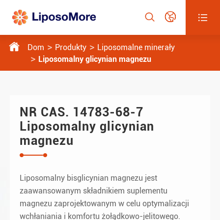




Dom
Produkty
Liposomalne minerały
Liposomalny glicynian magnezu
NR CAS. 14783-68-7
Liposomalny glicynian
magnezu
Liposomalny bisglicynian magnezu jest
zaawansowanym składnikiem suplementu
magnezu zaprojektowanym w celu optymalizacji
wchłaniania i komfortu żołądkowo-jelitowego.