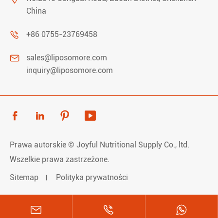
China

+86 0755-23769458

sales@liposomore.com
inquiry@liposomore.com




Prawa autorskie ©
Joyful Nutritional Supply Co., ltd.
Wszelkie prawa zastrzeżone.
Sitemap
Polityka prywatności


