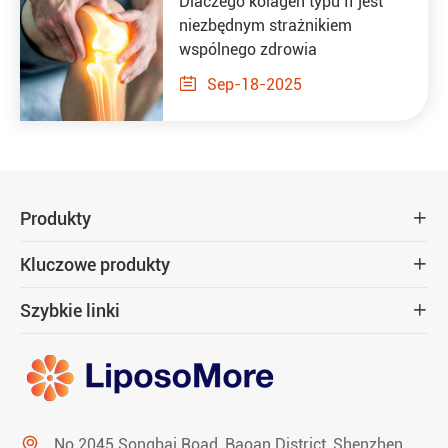
Dlaczego kolagen typu II jest
niezbędnym strażnikiem
wspólnego zdrowia

Sep-18-2025
Produkty

Kluczowe produkty

Szybkie linki


No.2045 Songbai Road, Baoan District, Shenzhen