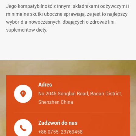
Jego kompatybilność z innymi składnikami odżywczymi i
minimalne skutki uboczne sprawiają, że jest to najlepszy
wybór dla nowoczesnych, dbających o zdrowie linii
suplementów diety.
Adres

No.2045 Songbai Road, Baoan District,
Shenzhen China
Zadzwoń do nas

+86 0755-23769458