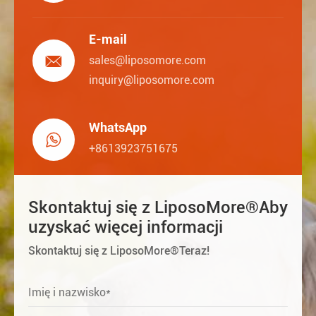
E-mail

sales@liposomore.com
inquiry@liposomore.com
WhatsApp

+8613923751675
Skontaktuj się z LiposoMore®Aby
uzyskać więcej informacji
Skontaktuj się z LiposoMore®Teraz!