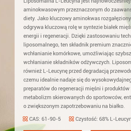
Liposomalna L-Leucyna jest najnowocześnie
aminokwasowym przeznaczonym do zaawan
diety. Jako kluczowy aminokwas rozgałęziony
odgrywa kluczową rolę w syntezie białek mię
energii i regeneracji. Dzięki zastosowaniu tec
liposomalnego, ten składnik premium znaczni
wchłanianie komórkowe, umożliwiając szybsze
wchłanianie składników odżywczych. Liposom
również L-Leucynę przed degradacją przewod
czemu idealnie nadaje się do wysokowydajne
preparatów do regeneracji mięśni i produkt
metabolizm skierowanych do sportowców, entu
o zwiększonym zapotrzebowaniu na białko.
CAS: 61-90-5
Czystość: 68% L-Leucy