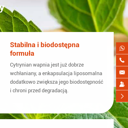
y
Stabilna i biodostępna

formuła

Cytrynian wapnia jest już dobrze

wchłaniany, a enkapsulacja liposomalna
dodatkowo zwiększa jego biodostępność

i chroni przed degradacją.
