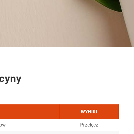
ucyny
WYNIKI
ków
Przełęcz