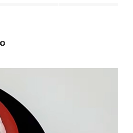
Ujemny
Ujemny
eo