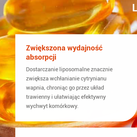
Zwiększona wydajność
absorpcji
Dostarczanie liposomalne znacznie
zwiększa wchłanianie cytrynianu
wapnia, chroniąc go przez układ
trawienny i ułatwiając efektywny
wychwyt komórkowy.