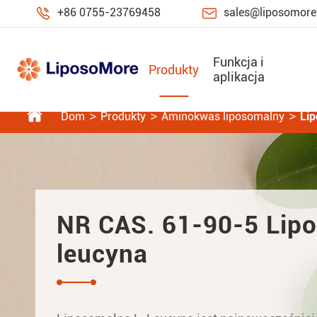


+86 0755-23769458
sales@liposomor
Funkcja i
Produkty
aplikacja

Dom
Produkty
Aminokwas liposomalny
Lip
NR CAS. 61-90-5 Lip
leucyna