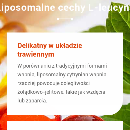
Liposomalne cechy L-leucyn
Delikatny w układzie
trawiennym
W porównaniu z tradycyjnymi formami
wapnia, liposomalny cytrynian wapnia
rzadziej powoduje dolegliwości
żołądkowo-jelitowe, takie jak wzdęcia
lub zaparcia.