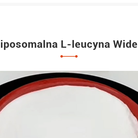
Ujemny w 25 gramach (USP2022)
Ujemny w 25 gramach
iposomalna L-leucyna Wid