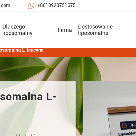

e.com
+8613923751675
Dlaczego
Dostosowanie
Firma
liposomalny
liposomalne
osomalna L-leucyna
osomalna L-