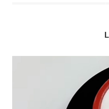
Salmonella
Staphylococcus Aureus
L