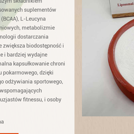
jszym składnikiem
sowanych suplementów
 (BCAA), L-Leucyna
śniowych, metabolizmie
hnologii dostarczania
e zwiększa biodostępność i
 i bardziej wydajne
alna kapsułkowanie chroni
u pokarmowego, dzięki
go odżywiania sportowego,
ów wspomagających
zjastów fitnessu, i osoby
na